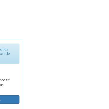
elles
ion de
positif
ous
s