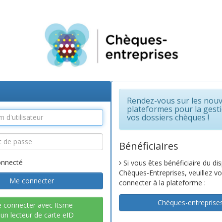
Rendez-vous sur les nouv
plateformes pour la gest
vos dossiers chèques !
Bénéficiaires
onnecté
Si vous êtes bénéficiaire du dis
Chèques-Entreprises, veuillez v
Me connecter
connecter à la plateforme :
Chèques-entreprise
 connecter avec Itsme
un lecteur de carte eID