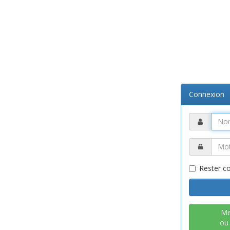
Connexion
Rester c
Me
ou 