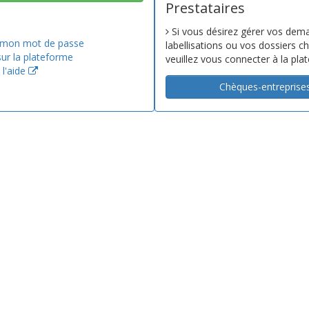
Prestataires
Si vous désirez gérer vos dem
 mon mot de passe
labellisations ou vos dossiers c
sur la plateforme
veuillez vous connecter à la pla
l'aide
Chèques-entreprise
Version v4.4.0 (2026-05-12)